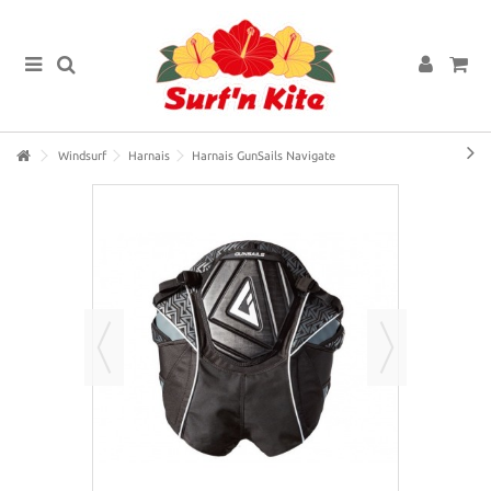
Windsurf
Harnais
Harnais GunSails Navigate