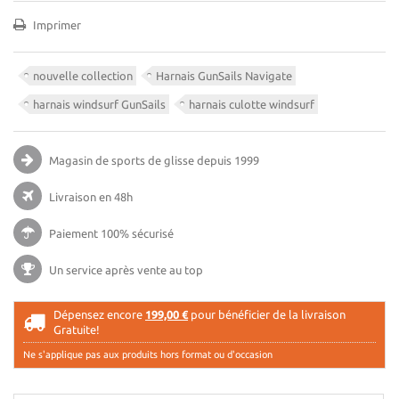
Imprimer
nouvelle collection
Harnais GunSails Navigate
harnais windsurf GunSails
harnais culotte windsurf
Magasin de sports de glisse
depuis 1999
Livraison en 48h
Paiement 100% sécurisé
Un service après vente au top
Dépensez encore
199,00 €
pour bénéficier de la livraison
Gratuite!
Ne s'applique pas aux produits hors format ou d'occasion