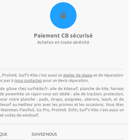
Paiement CB sécurisé
Achetez en toute sérénité
Prolimit. Surf'n Kite c’est aussi un
atelier de shape
et de réparation
tez pas à
nous contactez
pour un devis réparation.
 de glisse
chez surfnkite.fr
: aile de kitesurf, planche de kite, harnais
de powerkite un rayon vous est dédié : aile de traction, protection,
pour votre planche : pads, straps, poignées, ailerons, leash, et de
kitesurf au meilleur prix avec les promos et les occasions. Vous êtes
nman, Flexifoil, Go Pro, Prolimit. Enfin, Surf'n Kite c’est aussi un
 et voiles de windsurf.
IQUE
SUIVEZ-NOUS