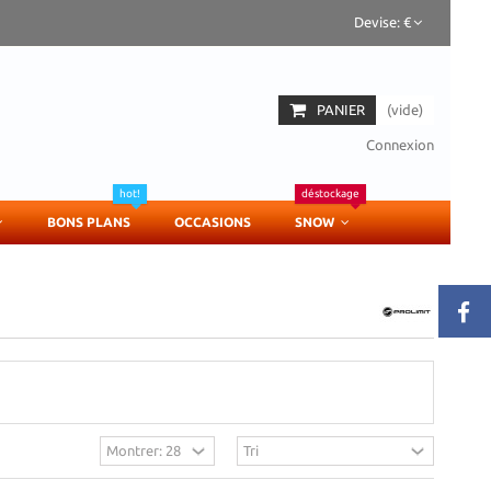
Devise:
€
PANIER
(vide)
Connexion
hot!
déstockage
BONS PLANS
OCCASIONS
SNOW