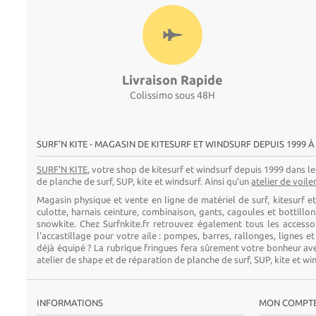
Livraison Rapide
Colissimo sous 48H
SURF'N KITE - MAGASIN DE KITESURF ET WINDSURF DEPUIS 1999 À
SURF'N KITE
, votre shop de kitesurf et windsurf depuis 1999 dans le
de planche de surf, SUP, kite et windsurf. Ainsi qu'un
atelier de voile
Magasin physique et vente en ligne de matériel de surf, kitesurf e
culotte, harnais ceinture, combinaison, gants, cagoules et bottillo
snowkite. Chez Surfnkite.fr retrouvez également tous les accessoir
l'accastillage pour votre aile : pompes, barres, rallonges, lignes e
déjà équipé ? La rubrique fringues fera sûrement votre bonheur avec
atelier de shape et de réparation de planche de surf, SUP, kite et win
INFORMATIONS
MON COMPT