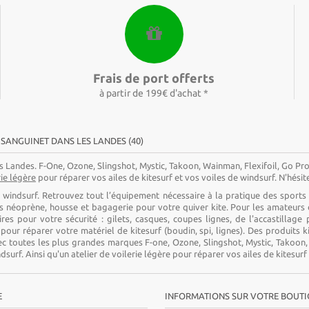
Frais de port offerts
à partir de 199€ d'achat *
 SANGUINET DANS LES LANDES (40)
s Landes. F-One, Ozone, Slingshot, Mystic, Takoon, Wainman, Flexifoil, Go Pro, 
rie légère
pour réparer vos ailes de kitesurf et vos voiles de windsurf. N'hési
t windsurf. Retrouvez tout l’équipement nécessaire à la pratique des sports
ns néoprène, housse et bagagerie pour votre quiver kite. Pour les amateurs 
es pour votre sécurité : gilets, casques, coupes lignes, de l'accastillage 
t pour réparer votre matériel de kitesurf (boudin, spi, lignes). Des produits 
 toutes les plus grandes marques F-one, Ozone, Slingshot, Mystic, Takoon, Wai
dsurf. Ainsi qu'un atelier de voilerie légère pour réparer vos ailes de kitesurf
E
INFORMATIONS SUR VOTRE BOUT