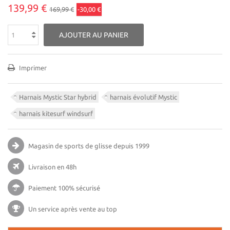
139,99 €
169,99 €
-30,00 €
AJOUTER AU PANIER
Imprimer
Harnais Mystic Star hybrid
harnais évolutif Mystic
harnais kitesurf windsurf
Magasin de sports de glisse
depuis 1999
Livraison en 48h
Paiement 100% sécurisé
Un service après vente au top