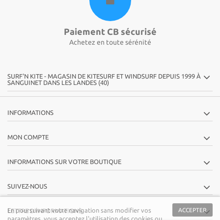
Paiement CB sécurisé
Achetez en toute sérénité
SURF'N KITE - MAGASIN DE KITESURF ET WINDSURF DEPUIS 1999 À
SANGUINET DANS LES LANDES (40)
INFORMATIONS
MON COMPTE
INFORMATIONS SUR VOTRE BOUTIQUE
SUIVEZ-NOUS
En poursuivant votre navigation sans modifier vos
ACCEPTER
LETTRE D'INFORMATIONS
paramètres, vous acceptez l'utilisation des cookies ou