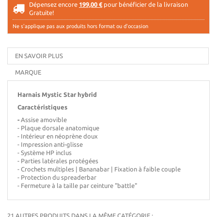
Dépensez encore
199,00 €
pour bénéficier de la livraison
Gratuite!
Ne s'applique pas aux produits hors format ou d'occasion
EN SAVOIR PLUS
MARQUE
Harnais Mystic Star hybrid
Caractéristiques
-
Assise amovible
- Plaque dorsale anatomique
- Intérieur en néoprène doux
- Impression anti-glisse
- Système HP inclus
- Parties latérales protégées
- Crochets multiples |
Bananabar |
Fixation à faible couple
- Protection du spreaderbar
- Fermeture à la taille par ceinture "battle"
21 AUTRES PRODUITS DANS LA MÊME CATÉGORIE :