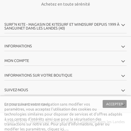
Achetez en toute sérénité
SURF'N KITE - MAGASIN DE KITESURF ET WINDSURF DEPUIS 1999 À
SANGUINET DANS LES LANDES (40)
INFORMATIONS
MON COMPTE
INFORMATIONS SUR VOTRE BOUTIQUE
SUIVEZ-NOUS
En poursuivant votre navigation sans modifier vos
ACCEPTER
LETTRE D'INFORMATIONS
paramètres, vous acceptez l'utilisation des cookies ou
technologies similaires pour disposer de services et d'offres adaptés
à vos centres d'intérêts ainsi que pour la sécurisation des
SURF'N KITE
- Magasin de sport de glisse à Sanguinet dans les Landes
transactions sur notre site. Pour plus d’informations, gérer ou
modifier les paramètres,
cliquez ici
(40)