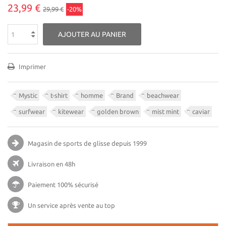
23,99 €
29,99 €
-20%
AJOUTER AU PANIER
Imprimer
Mystic
t-shirt
homme
Brand
beachwear
surfwear
kitewear
golden brown
mist mint
caviar
Magasin de sports de glisse
depuis 1999
Livraison en 48h
Paiement 100% sécurisé
Un service après vente au top