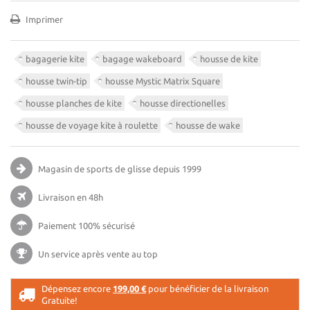
Imprimer
bagagerie kite
bagage wakeboard
housse de kite
housse twin-tip
housse Mystic Matrix Square
housse planches de kite
housse directionelles
housse de voyage kite à roulette
housse de wake
Magasin de sports de glisse
depuis 1999
Livraison en 48h
Paiement 100% sécurisé
Un service après vente au top
Dépensez encore
199,00 €
pour bénéficier de la livraison
Gratuite!