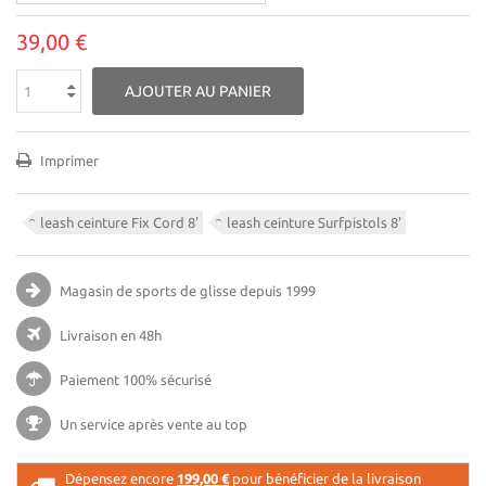
39,00 €
AJOUTER AU PANIER
Imprimer
leash ceinture Fix Cord 8'
leash ceinture Surfpistols 8'
Magasin de sports de glisse
depuis 1999
Livraison en 48h
Paiement 100% sécurisé
Un service après vente au top
Dépensez encore
199,00 €
pour bénéficier de la livraison