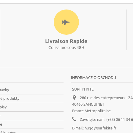
Livraison Rapide
Colissimo sous 48H
INFORMACE O OBCHODU
SURF'N KITE
návky
286 rue des entrepreneurs - Z
né produkty
40460 SANGUINET
pisy
France Metropolitaine
y
Zavolejte nám:
(+33) 06 11 34 
je
E-mail:
hugo@surfnkite.fr
vé kupóny