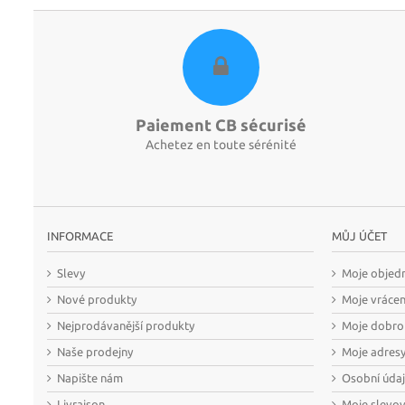
Paiement CB sécurisé
Achetez en toute sérénité
INFORMACE
MŮJ ÚČET
Slevy
Moje objed
Nové produkty
Moje vráce
Nejprodávanější produkty
Moje dobro
Naše prodejny
Moje adres
Napište nám
Osobní úda
Livraison
Moje slevo