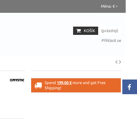
Měna:
€
KOŠÍK
(prázdný)
Přihlásit se
Spend
199,00 €
more and get Free
Shipping!