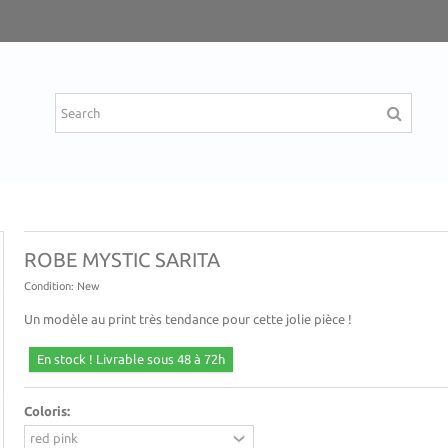
ROBE MYSTIC SARITA
Condition:
New
Un modèle au print très tendance pour cette jolie pièce !
En stock ! Livrable sous 48 à 72h
Coloris: