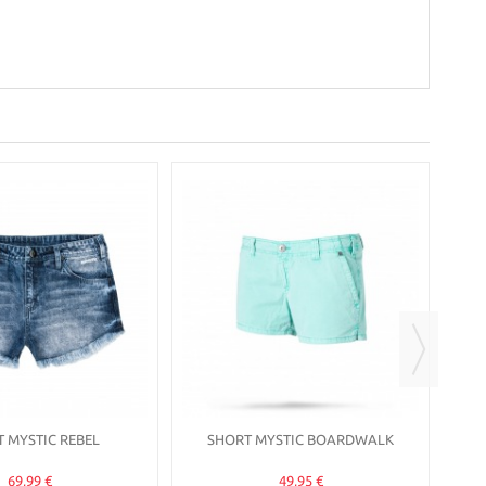
MYS
 MYSTIC REBEL
SHORT MYSTIC BOARDWALK
69,99 €
49,95 €