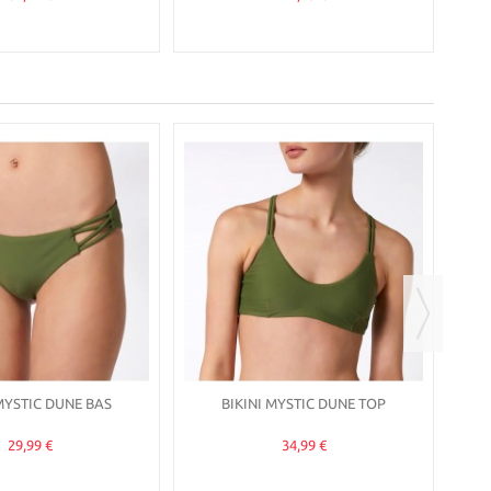
BIKI
MYSTIC DUNE BAS
BIKINI MYSTIC DUNE TOP
29,99 €
34,99 €