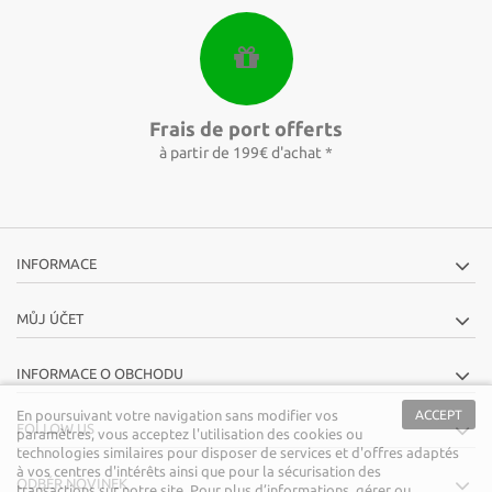
Frais de port offerts
à partir de 199€ d'achat *
INFORMACE
MŮJ ÚČET
INFORMACE O OBCHODU
En poursuivant votre navigation sans modifier vos
ACCEPT
FOLLOW US
paramètres, vous acceptez l'utilisation des cookies ou
technologies similaires pour disposer de services et d'offres adaptés
à vos centres d'intérêts ainsi que pour la sécurisation des
ODBĚR NOVINEK
transactions sur notre site. Pour plus d’informations, gérer ou