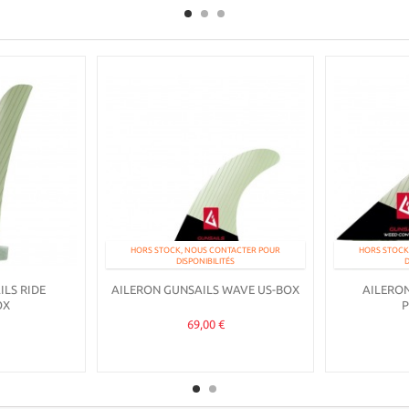
HORS STOCK, NOUS CONTACTER POUR
HORS STOCK
DISPONIBILITÉS
D
LS RIDE
AILERON GUNSAILS WAVE US-BOX
AILERO
OX
69,00 €