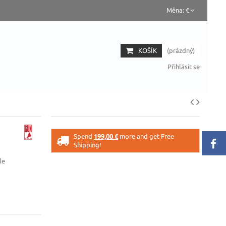
Měna:
€
KOŠÍK
(prázdný)
Přihlásit se
Spend
199,00 €
more and get Free
Shipping!
le