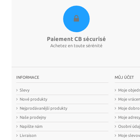
Paiement CB sécurisé
Achetez en toute sérénité
INFORMACE
MŮJ ÚČET
Slevy
Moje objed
Nové produkty
Moje vráce
Nejprodávanější produkty
Moje dobro
Naše prodejny
Moje adres
Napište nám
Osobní úda
Livraison
Moje slevo