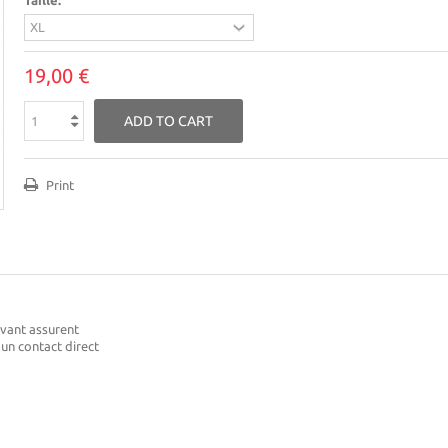
Taille:
19,00 €
ADD TO CART
Print
avant assurent
un contact direct