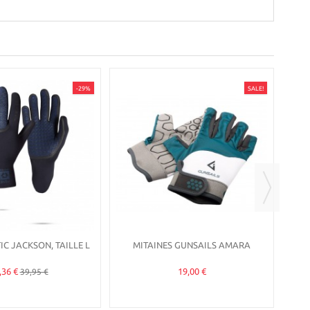
-29%
SALE!
MIT
C JACKSON, TAILLE L
MITAINES GUNSAILS AMARA
,36 €
19,00 €
39,95 €