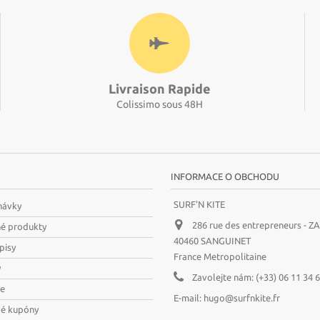
Livraison Rapide
Colissimo sous 48H
INFORMACE O OBCHODU
SURF'N KITE
návky
286 rue des entrepreneurs - Z
né produkty
40460 SANGUINET
pisy
France Metropolitaine
y
Zavolejte nám:
(+33) 06 11 34 
je
E-mail:
hugo@surfnkite.fr
vé kupóny