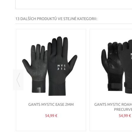
13 DALŠÍCH PRODUKTŮ VE STEJNÉ KATEGORII:
PEL
GANTS MYSTIC EASE 2MM
GANTS MYSTIC ROA
PRECURV
54,99 €
54,99 €