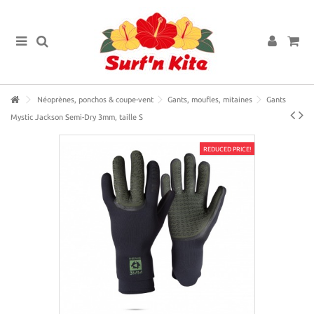
Néoprènes, ponchos & coupe-vent
Gants, moufles, mitaines
Gants
Mystic Jackson Semi-Dry 3mm, taille S
REDUCED PRICE!