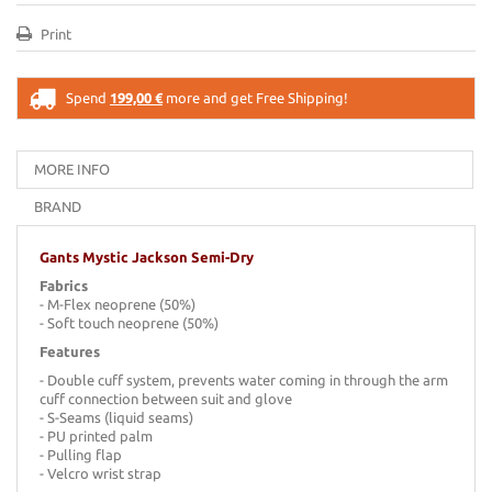
Print
Spend
199,00 €
more and get Free Shipping!
MORE INFO
BRAND
Gants Mystic Jackson Semi-Dry
Fabrics
- M-Flex neoprene (50%)
- Soft touch neoprene (50%)
Features
- Double cuff system, prevents water coming in through the arm
cuff connection between suit and glove
- S-Seams (liquid seams)
- PU printed palm
- Pulling flap
- Velcro wrist strap