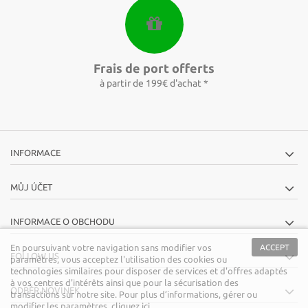
Frais de port offerts
à partir de 199€ d'achat *
INFORMACE
MŮJ ÚČET
INFORMACE O OBCHODU
En poursuivant votre navigation sans modifier vos
ACCEPT
FOLLOW US
paramètres, vous acceptez l'utilisation des cookies ou
technologies similaires pour disposer de services et d'offres adaptés
à vos centres d'intérêts ainsi que pour la sécurisation des
ODBĚR NOVINEK
transactions sur notre site. Pour plus d’informations, gérer ou
modifier les paramètres,
cliquez ici