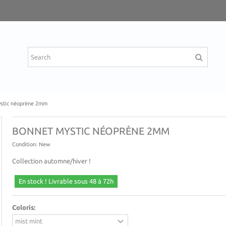
stic néoprène 2mm
BONNET MYSTIC NÉOPRÈNE 2MM
Condition:
New
Collection automne/hiver !
En stock ! Livrable sous 48 à 72h
Coloris: