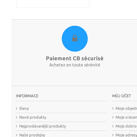
Paiement CB sécurisé
Achetez en toute sérénité
INFORMACE
MŮJ ÚČET
Slevy
Moje objed
Nové produkty
Moje vráce
Nejprodávanější produkty
Moje dobro
Naše prodejny
Moje adres