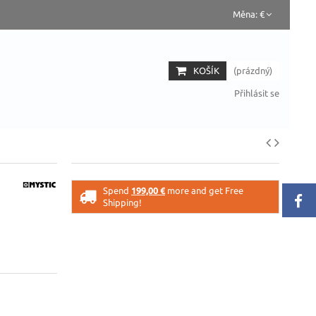
Měna:
€
KOŠÍK
(prázdný)
Přihlásit se
Spend
199,00 €
more and get Free
Shipping!