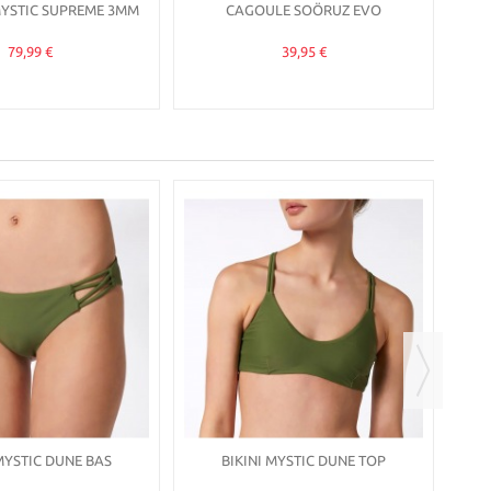
YSTIC SUPREME 3MM
CAGOULE SOÖRUZ EVO
79,99 €
39,95 €
BIKI
MYSTIC DUNE BAS
BIKINI MYSTIC DUNE TOP