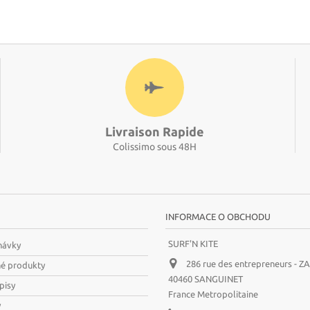
Livraison Rapide
Colissimo sous 48H
INFORMACE O OBCHODU
SURF'N KITE
návky
286 rue des entrepreneurs - Z
né produkty
40460 SANGUINET
pisy
France Metropolitaine
y