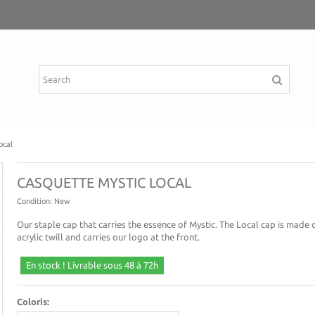
ocal
CASQUETTE MYSTIC LOCAL
Condition:
New
Our staple cap that carries the essence of Mystic. The Local cap is made
acrylic twill and carries our logo at the front.
En stock ! Livrable sous 48 à 72h
Coloris: