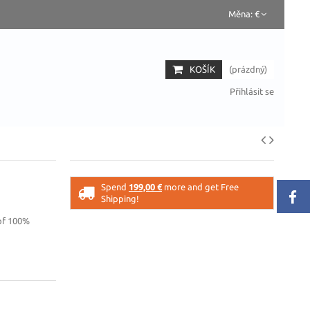
Měna:
€
KOŠÍK
(prázdný)
Přihlásit se
Spend
199,00 €
more and get Free
Shipping!
 of 100%