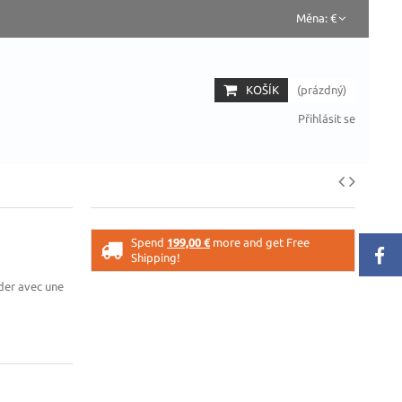
Měna:
€
KOŠÍK
(prázdný)
Přihlásit se
Spend
199,00 €
more and get Free
Shipping!
der avec une