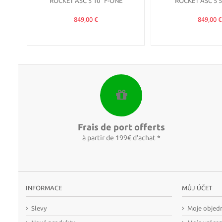
ROCKET ASC 5'10" F-ONE
ROCKET ASC 5'5
849,00 €
849,00 €
Frais de port offerts
à partir de 199€ d'achat *
INFORMACE
MŮJ ÚČET
Slevy
Moje objed