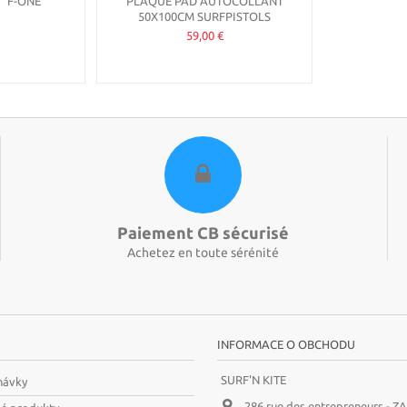
" F-ONE
PLAQUE PAD AUTOCOLLANT
50X100CM SURFPISTOLS
59,00 €
Paiement CB sécurisé
Achetez en toute sérénité
INFORMACE O OBCHODU
SURF'N KITE
návky
286 rue des entrepreneurs - Z