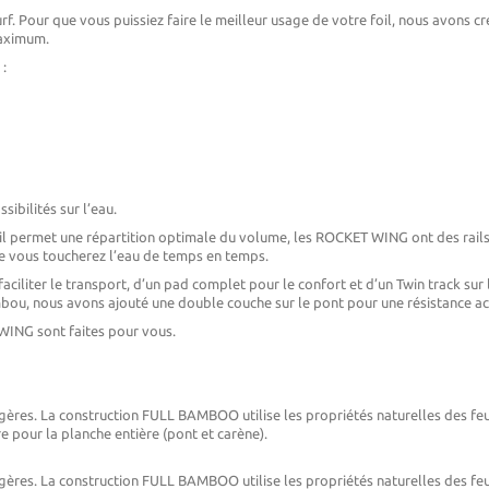
ng surf. Pour que vous puissiez faire le meilleur usage de votre foil, nous avons
maximum.
:
ibilités sur l’eau.
tail permet une répartition optimale du volume, les ROCKET WING ont des rails 
ue vous toucherez l’eau de temps en temps.
iter le transport, d’un pad complet pour le confort et d’un Twin track sur la
mbou, nous avons ajouté une double couche sur le pont pour une résistance a
 WING sont faites pour vous.
gères. La construction FULL BAMBOO utilise les propriétés naturelles des fe
e pour la planche entière (pont et carène).
gères. La construction FULL BAMBOO utilise les propriétés naturelles des fe