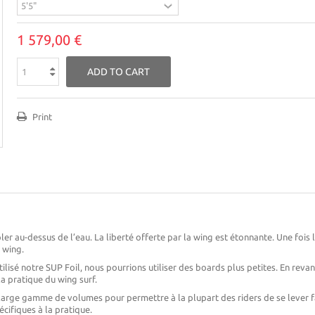
1 579,00 €
ADD TO CART
Print
ler au-dessus de l’eau. La liberté offerte par la wing est étonnante. Une fois
n wing.
lisé notre SUP Foil, nous pourrions utiliser des boards plus petites. En revan
la pratique du wing surf.
rge gamme de volumes pour permettre à la plupart des riders de se lever fa
cifiques à la pratique.